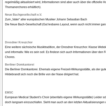
regelmäßig aktualisiert wird, Informationen sind aber auch über die offizielle
Thomanerchores erhältlich).
Neue Bachgesellschaft e.V.
Zum „Vater“ aller europäischen Musiker Johann Sebastian Bach
Die Neue Bach-Gesellschaft (Gut lesbares Layout, wenn auch nicht immer ganz
Dresdner Kreuzchor
Eine weitere sächsische Musiktradition, der Dresdner Kreuzchor. Klasse Webde
und informativ. Wie es sein soll. Es findesn sich auch Informationen über den 
Chores.
Berliner Domkantorei
Die Berliner Domkantorei. Ehemals eigene Freizeit-Wirkungsstätte, als der gute
Hildebrandt sich noch die Brille von der Nase dirigiert hat.
EMSC
European Medical Student’s Choir (ebenfalls eigene Wirkungsstätte) Leider sch
doch langsam einzuschlafen. Sieht man auch an den letzten Aktualisierungen 