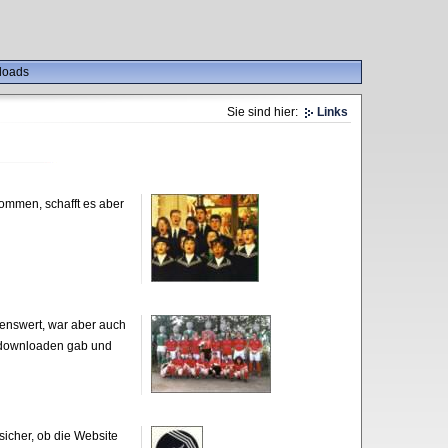
loads
Sie sind hier:
Links
mmen, schafft es aber
enswert, war aber auch
m downloaden gab und
 sicher, ob die Website