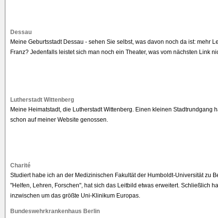
Dessau
Meine Geburtsstadt Dessau - sehen Sie selbst, was davon noch da ist: mehr L
Franz? Jedenfalls leistet sich man noch ein Theater, was vom nächsten Link nich
Lutherstadt Wittenberg
Meine Heimatstadt, die Lutherstadt Wittenberg. Einen kleinen Stadtrundgang ha
schon auf meiner Website genossen.
Charité
Studiert habe ich an der Medizinischen Fakultät der Humboldt-Universität zu Be
"Helfen, Lehren, Forschen", hat sich das Leitbild etwas erweitert. Schließlich h
inzwischen um das größte Uni-Klinikum Europas.
Bundeswehrkrankenhaus Berlin